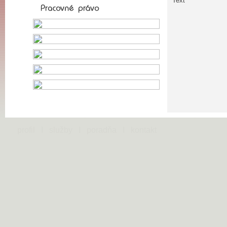
Text
profil
I
služby
I
poradňa
I
kontakt